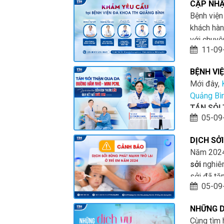
CẬP NHẬ
09/09/20
Bệnh viện
khách hàn
với chuyên
11-09
BỆNH VI
KỸ THUẬ
Mới đây,
PCNL - 
Quảng Bì
TÁN SỎI
05-09
là phương
giỏi và g
DỊCH SỞI
người bện
QUAN TR
Năm 2024
sởi
nghiêm
sởi đã tă
05-09
TP.HCM vớ
Điều này 
NHỮNG D
không có 
TẠI KHO
Cùng tìm 