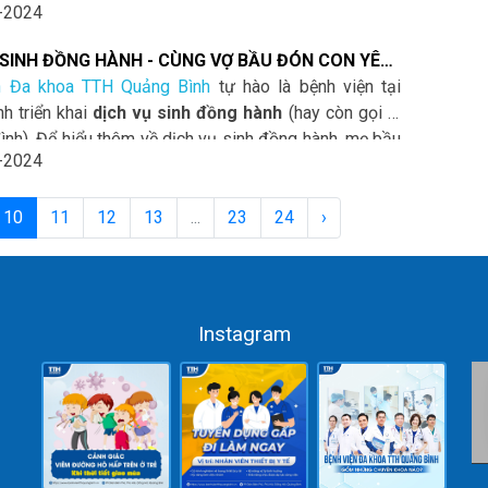
-2024
Quảng Bình, đội ngũ y bác sĩ đã thực hiện thành công
huật Phaco cho cụ ông 101 tuổi mang lại cho cụ ánh
 SINH ĐỒNG HÀNH - CÙNG VỢ BẦU ĐÓN CON YÊU
iềm vui sống mới.
I
n Đa khoa TTH Quảng Bình
tự hào là bệnh viện tại
h triển khai
dịch vụ sinh đồng hành
(hay còn gọi là
đình). Để hiểu thêm về dịch vụ sinh đồng hành, mẹ bầu
-2024
ài viết dưới đây nhé!
10
11
12
13
...
23
24
›
Instagram