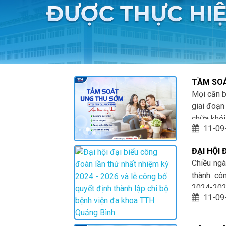
TẦM SOÁ
Mọi căn b
giai đoạn 
chữa khỏi
11-09
trên toàn
chung và 
ĐẠI HỘI
sức khỏe
2024 - 
Chiều ngà
từ đó tăng
BỘ BỆNH
thành cô
2024-202
11-09
viện Đa k
của: