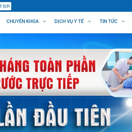
 lịch
CHUYÊN KHOA
DỊCH VỤ Y TẾ
TIN TỨC