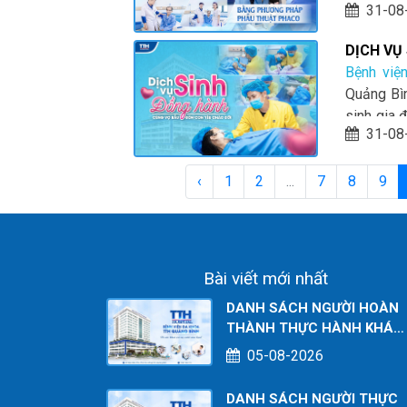
31-08
khoa TTH 
ca phẫu t
DỊCH VỤ
sáng và n
CHÀO ĐỜ
Bệnh việ
Quảng Bìn
sinh gia 
31-08
hãy đọc b
‹
1
2
...
7
8
9
Bài viết mới nhất
DANH SÁCH NGƯỜI HOÀN
THÀNH THỰC HÀNH KHÁM
CHỮA BỆNH TẠI CƠ SỞ
05-08-2026
TÍNH TỚI THÁNG 07/2026
DANH SÁCH NGƯỜI THỰC