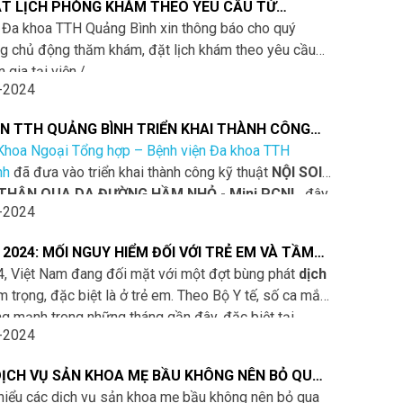
T LỊCH PHÒNG KHÁM THEO YÊU CẦU TỪ
24 - 15/09/2024
 Đa khoa TTH Quảng Bình xin thông báo cho quý
g chủ động thăm khám, đặt lịch khám theo yêu cầu
 gia tại viện./.
-2024
ỆN TTH QUẢNG BÌNH TRIỂN KHAI THÀNH CÔNG
T TÁN SỎI QUA DA BẰNG ĐƯỜNG HẦM NHỎ MINI
Khoa Ngoại Tổng hợp – Bệnh viện Đa khoa TTH
LOẠI BỎ HOÀN TOÀN SỎI KÍCH THƯỚC LỚN
nh
đã đưa vào triển khai thành công kỹ thuật
NỘI SOI
 THẬN QUA DA ĐƯỜNG HẦM NHỎ - Mini PCNL
, đây
-2024
 pháp hiện đại, đòi hỏi bác sĩ thực hiện có tay nghề
iàu kinh nghiệm, đem đến hiệu quả điều trị tốt hơn cho
 2024: MỐI NGUY HIỂM ĐỐI VỚI TRẺ EM VÀ TẦM
h mắc bệnh lý về sỏi thận, sỏi bể thận – niệu quản.
ỌNG CỦA VIỆC THĂM KHÁM KỊP THỜI
, Việt Nam đang đối mặt với một đợt bùng phát
dịch
 trọng, đặc biệt là ở trẻ em. Theo Bộ Y tế, số ca mắc
ng mạnh trong những tháng gần đây, đặc biệt tại
-2024
i số ca tăng gấp 2,7 lần so với cùng kỳ năm trước.
cho thấy nguy cơ bùng phát dịch trên diện rộng nếu
ỊCH VỤ SẢN KHOA MẸ BẦU KHÔNG NÊN BỎ QUA
các biện pháp phòng ngừa và kiểm soát kịp thời.
A PHỤ SẢN TTH QUẢNG BÌNH
hiểu các dịch vụ sản khoa mẹ bầu không nên bỏ qua