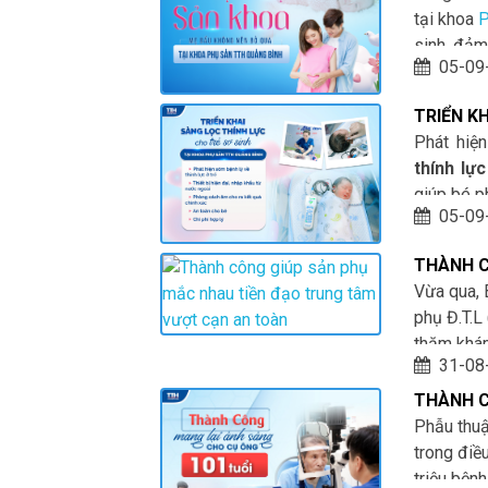
tại khoa
P
sinh, đảm
05-09
TRIỂN K
KHOA PH
Phát hiệ
thính lực
giúp bé p
05-09
THÀNH C
TRUNG 
Vừa qua, 
phụ Đ.T.L
thăm khám
31-08
tâm có ng
nên bác s
THÀNH C
chăm sóc 
TUỔI B
Phẫu thuậ
trong điề
triệu bệnh