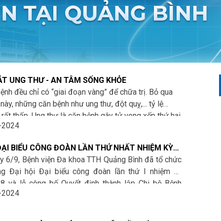
T UNG THƯ - AN TÂM SỐNG KHỎE
ệnh đều chỉ có “giai đoạn vàng” để chữa trị. Bỏ qua
này, những căn bệnh như ung thư, đột quỵ,... tỷ lệ
 rất thấp. Ung thư là căn bệnh gây tử vong xếp thứ hai
-2024
 cầu và ngày càng có xu hướng trẻ hoá ở thế giới nói
tại Việt Nam nói riêng. Do đó, việc thực hiện khám
 ĐẠI BIỂU CÔNG ĐOÀN LẦN THỨ NHẤT NHIỆM KỲ
 và
tầm soát ung thư
sẽ giúp phát hiện sớm căn bệnh
2026 VÀ LỄ CÔNG BỐ QUYẾT ĐỊNH THÀNH LẬP CHI
y 6/9, Bệnh viện Đa khoa TTH Quảng Bình đã tổ chức
 hiệu quả điều trị, phục hồi nhanh.
 VIỆN ĐA KHOA TTH QUẢNG BÌNH
ng Đại hội Đại biểu công đoàn lần thứ I nhiệm kỳ
8 và lễ công bố Quyết định thành lập Chi bộ Bệnh
-2024
hoa TTH Quảng Bình. Tham dự đại hội có sự tham gia