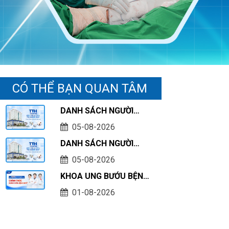
CÓ THỂ BẠN QUAN TÂM
DANH SÁCH NGƯỜI
HOÀN THÀNH THỰC
05-08-2026
HÀNH KHÁM CHỮA
DANH SÁCH NGƯỜI
BỆNH TẠI CƠ SỞ TÍNH
THỰC HÀNH KHÁM
TỚI THÁNG 07/2026
05-08-2026
CHỮA BỆNH TẠI CƠ SỞ
KHOA UNG BƯỚU BỆNH
TÍNH TỚI THÁNG
VIỆN ĐA KHOA TTH
07/2026
01-08-2026
QUẢNG BÌNH CHÍNH
THỨC KHÁM CHỮA
BỆNH BHYT