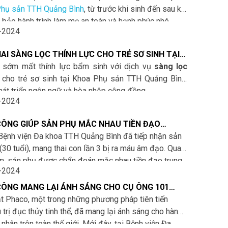
hụ sản TTH Quảng Bình
, từ trước khi sinh đến sau khi
 bảo hành trình làm mẹ an toàn và hạnh phúc nhé.
-2024
HAI SÀNG LỌC THÍNH LỰC CHO TRẺ SƠ SINH TẠI
Ụ SẢN TTH QUẢNG BÌNH
n sớm mất thính lực bẩm sinh với dịch vụ
sàng lọc
cho trẻ sơ sinh tại Khoa Phụ sản TTH Quảng Bình,
hát triển ngôn ngữ và hòa nhập cộng đồng
-2024
ÔNG GIÚP SẢN PHỤ MẮC NHAU TIỀN ĐẠO
TÂM VƯỢT CẠN AN TOÀN
Bệnh viện Đa khoa TTH Quảng Bình đã tiếp nhận sản
 (30 tuổi), mang thai con lần 3 bị ra máu âm đạo. Qua
, sản phụ được chẩn đoán mắc nhau tiền đạo trung
-2024
uy cơ sinh non. Vì thai chỉ mới được 33 tuần 1 ngày
ĩ chỉ định sản phụ nhập viện và điều trị tại phòng
ÔNG MANG LẠI ÁNH SÁNG CHO CỤ ÔNG 101
đặc biệt.
ẰNG PHƯƠNG PHÁP PHẪU THUẬT PHACO
t Phaco, một trong những phương pháp tiên tiến
u trị đục thủy tinh thể, đã mang lại ánh sáng cho hàng
 nhân trên toàn thế giới. Mới đây, tại Bệnh viện Đa