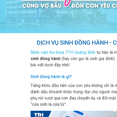
DỊCH VỤ SINH ĐỒNG HÀNH - 
Bệnh viện Đa khoa TTH Quảng Bình
tự hào là m
sinh đồng hành
(hay còn gọi là sinh gia đình)
bài viết dưới đây nhé!
Sinh đồng hành là gì?
Tiếng khóc đầu tiên của con yêu không chỉ là 
đánh dấu khoảnh khắc trọng đại cho người mẹ v
phụ nữ vượt qua cơn đau chuyển dạ và đối mặt v
“cửa sinh là cửa tử”.