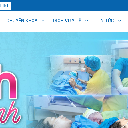
 lịch
CHUYÊN KHOA
DỊCH VỤ Y TẾ
TIN TỨC