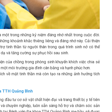
là một trong những kỷ niệm đáng nhớ nhất trong cuộc đời.
những khoảnh khắc thiêng liêng và đáng nhớ này. Cải thiện
ợ tinh thần từ người thân trong quá trình sinh nở có thể
 dạ và tăng cường sự phục hồi sau sinh.
ện của chồng trong phòng sinh khuyến khích việc chia sẻ
a một môi trường gia đình cân bằng và hạnh phúc hơn.
 ích về mặt tinh thần mà còn tạo ra những ảnh hưởng tích
oa TTH Quảng Bình
đầu tư cơ sở vật chất hiện đại và trang thiết bị y tế tiên
âm và chuyên nghiệp, luôn sẵn sàng hỗ trợ và chăm sóc sản
ành tại Bệnh viện Đa khoa TTH Quảng Bình mẹ bầu sẽ được