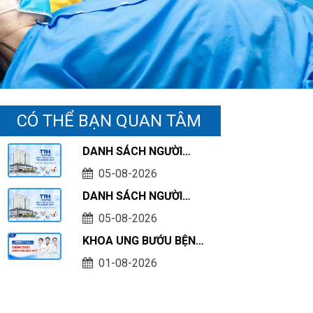
CÓ THỂ BẠN QUAN TÂM
DANH SÁCH NGƯỜI
HOÀN THÀNH THỰC
05-08-2026
HÀNH KHÁM CHỮA
DANH SÁCH NGƯỜI
BỆNH TẠI CƠ SỞ TÍNH
THỰC HÀNH KHÁM
TỚI THÁNG 07/2026
05-08-2026
CHỮA BỆNH TẠI CƠ SỞ
KHOA UNG BƯỚU BỆNH
TÍNH TỚI THÁNG
VIỆN ĐA KHOA TTH
07/2026
01-08-2026
QUẢNG BÌNH CHÍNH
THỨC KHÁM CHỮA
BỆNH BHYT