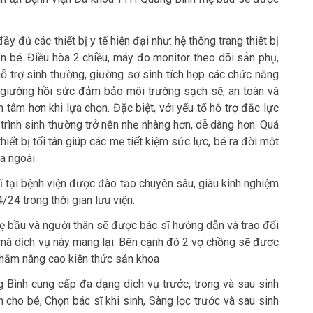
ầy đủ các thiết bị y tế hiện đại như: hệ thống trang thiết bị
đón bé. Điều hòa 2 chiều, máy đo monitor theo dõi sản phụ,
ỗ trợ sinh thường, giường sơ sinh tích hợp các chức năng
, giường hồi sức đảm bảo môi trường sạch sẽ, an toàn và
tâm hơn khi lựa chọn. Đặc biệt, với yếu tố hỗ trợ đắc lực
rình sinh thường trở nên nhẹ nhàng hơn, dễ dàng hơn. Quá
thiết bị tối tân giúp các mẹ tiết kiệm sức lực, bé ra đời một
ra ngoài.
ĩ tại bệnh viện được đào tạo chuyên sâu, giàu kinh nghiệm
/24 trong thời gian lưu viện.
ẹ bầu và người thân sẽ được bác sĩ hướng dẫn và trao đổi
 mà dịch vụ này mang lại. Bên cạnh đó 2 vợ chồng sẽ được
 nhằm nâng cao kiến thức sản khoa
Bình cung cấp đa dạng dịch vụ trước, trong và sau sinh
cho bé, Chọn bác sĩ khi sinh, Sàng lọc trước và sau sinh