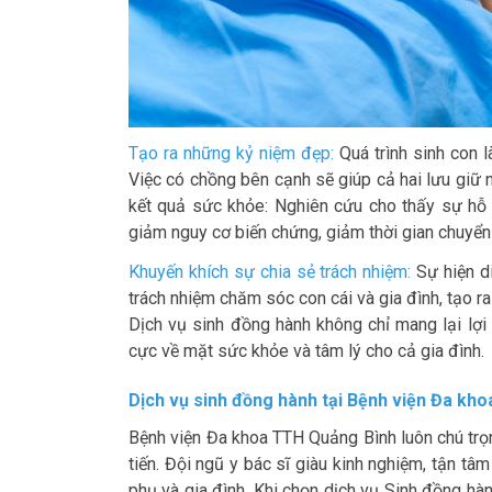
Tạo ra những kỷ niệm đẹp:
Quá trình sinh con 
Việc có chồng bên cạnh sẽ giúp cả hai lưu giữ 
kết quả sức khỏe: Nghiên cứu cho thấy sự hỗ tr
giảm nguy cơ biến chứng, giảm thời gian chuyển
Khuyến khích sự chia sẻ trách nhiệm:
Sự hiện di
trách nhiệm chăm sóc con cái và gia đình, tạo r
Dịch vụ sinh đồng hành không chỉ mang lại lợi
cực về mặt sức khỏe và tâm lý cho cả gia đình.
Dịch vụ sinh đồng hành tại Bệnh viện Đa kh
Bệnh viện Đa khoa TTH Quảng Bình luôn chú trọng 
tiến. Đội ngũ y bác sĩ giàu kinh nghiệm, tận t
phụ và gia đình. Khi chọn dịch vụ Sinh đồng h