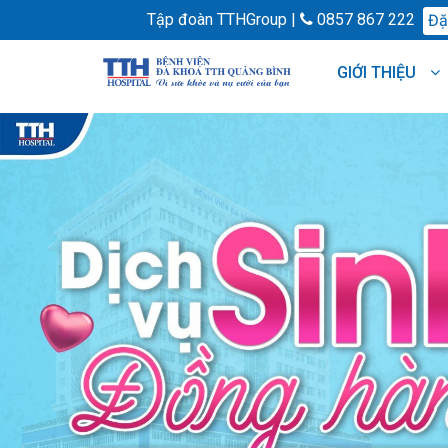
Tập đoàn TTHGroup |
0857 867 222
Đặt
GIỚI THIỆU