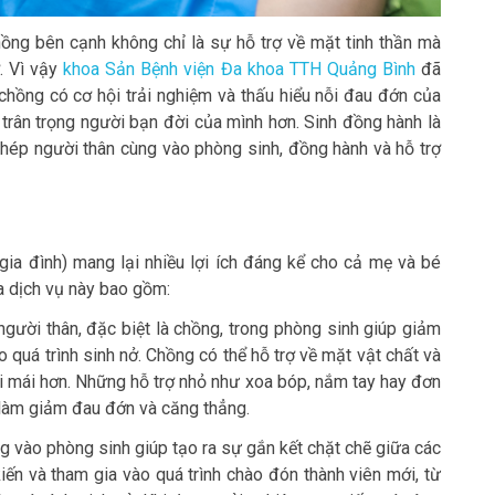
ồng bên cạnh không chỉ là sự hỗ trợ về mặt tinh thần mà
 Vì vậy
khoa Sản Bệnh viện Đa khoa TTH Quảng Bình
đã
hồng có cơ hội trải nghiệm và thấu hiểu nỗi đau đớn của
à trân trọng người bạn đời của mình hơn. Sinh đồng hành là
hép người thân cùng vào phòng sinh, đồng hành và hỗ trợ
 gia đình) mang lại nhiều lợi ích đáng kể cho cả mẹ và bé
ủa dịch vụ này bao gồm:
người thân, đặc biệt là chồng, trong phòng sinh giúp giảm
ho quá trình sinh nở. Chồng có thể hỗ trợ về mặt vật chất và
ải mái hơn. Những hỗ trợ nhỏ như xoa bóp, nắm tay hay đơn
ể làm giảm đau đớn và căng thẳng.
 vào phòng sinh giúp tạo ra sự gắn kết chặt chẽ giữa các
iến và tham gia vào quá trình chào đón thành viên mới, từ