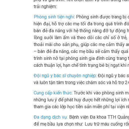
trải nghiệm:
Phòng sinh tiện nghi
: Phòng sinh được trang bị đ
hiện đại, hỗ trợ các mẹ tối đa trong quá trình 
bàn đẻ đa năng với hệ thống nâng đỡ tự động h
lồng sưởi làm ấm và theo dõi các chỉ số ở trẻ
thoải mái cho sản phụ, giúp các mẹ cảm thấy an 
– bàn đẻ đa năng, các mẹ bầu sẽ cảm thấy quá t
trình sinh nở tại phòng sinh gia đình cùng trang 
cách thuận lợi, hạn chế tình trạng bé bị ngạt khi 
Đội ngũ y bác sĩ chuyên nghiệp:
Đội ngũ y bác s
và luôn tận tâm trong việc chăm sóc và hỗ trợ 24
Cung cấp kiến thức:
Trước khi vào phòng sinh m
những lưu ý để phát huy được hết những lợi ích
tham gia các lớp học tiền sản miễn phí tại viện
Đa dạng dịch vụ:
Bệnh viện Đa khoa TTH Quảng 
để mẹ bầu lựa chọn như: Lưu trữ máu cuống rốn 