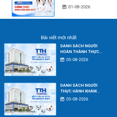
BỆNH VIỆN ĐA KHOA
01-08-2026
TTH QUẢNG BÌNH
CHÍNH THỨC KHÁM
CHỮA BỆNH BHYT
Bài viết mới nhất
DANH SÁCH NGƯỜI
HOÀN THÀNH THỰC
HÀNH KHÁM CHỮA BỆNH
05-08-2026
TẠI CƠ SỞ TÍNH TỚI
THÁNG 07/2026
DANH SÁCH NGƯỜI
THỰC HÀNH KHÁM
CHỮA BỆNH TẠI CƠ SỞ
05-08-2026
TÍNH TỚI THÁNG
07/2026