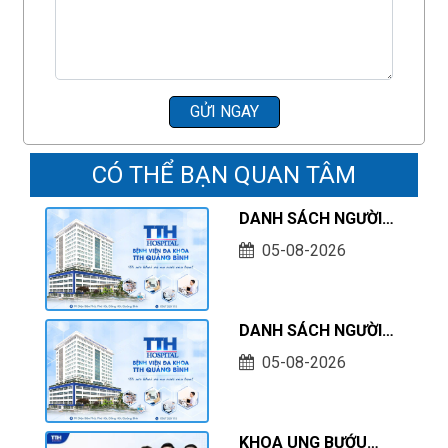
GỬI NGAY
CÓ THỂ BẠN QUAN TÂM
DANH SÁCH NGƯỜI
HOÀN THÀNH THỰC
05-08-2026
HÀNH KHÁM CHỮA
BỆNH TẠI CƠ SỞ TÍNH
TỚI THÁNG 07/2026
DANH SÁCH NGƯỜI
THỰC HÀNH KHÁM
05-08-2026
CHỮA BỆNH TẠI CƠ
SỞ TÍNH TỚI THÁNG
07/2026
KHOA UNG BƯỚU