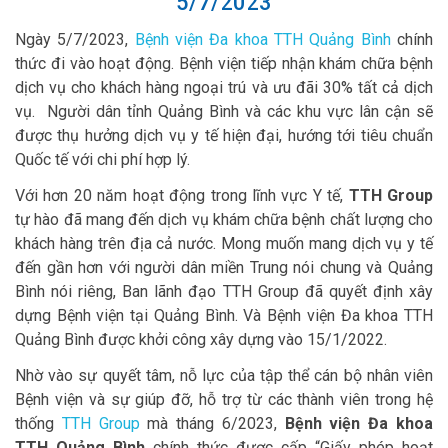
5/7/2023
Ngày 5/7/2023,
Bệnh viện Đa khoa TTH Quảng Bình
chính
thức đi vào hoạt động. Bệnh viện tiếp nhận khám chữa bệnh
dịch vụ cho khách hàng ngoại trú và ưu đãi 30% tất cả dịch
vụ. Người dân tỉnh Quảng Bình và các khu vực lân cận sẽ
được thụ hưởng dịch vụ y tế hiện đại, hướng tới tiêu chuẩn
Quốc tế với chi phí hợp lý.
Với hơn 20 năm hoạt động trong lĩnh vực Y tế,
TTH Group
tự hào đã mang đến dịch vụ khám chữa bệnh chất lượng cho
khách hàng trên địa cả nước. Mong muốn mang dịch vụ y tế
đến gần hơn với người dân miền Trung nói chung và Quảng
Bình nói riêng, Ban lãnh đạo TTH Group đã quyết định xây
dựng Bệnh viện tại Quảng Bình. Và Bệnh viện Đa khoa TTH
Quảng Bình được khởi công xây dựng vào 15/1/2022.
Nhờ vào sự quyết tâm, nỗ lực của tập thể cán bộ nhân viên
Bệnh viện và sự giúp đỡ, hỗ trợ từ các thành viên trong hệ
thống
TTH Group
mà tháng 6/2023,
Bệnh viện Đa khoa
TTH Quảng Bình
chính thức được cấp “Giấy phép hoạt