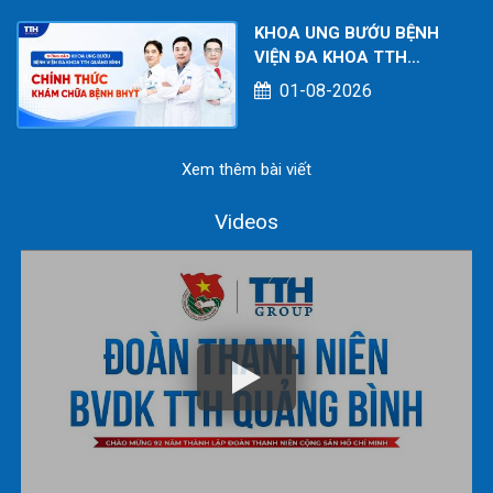
KHOA UNG BƯỚU BỆNH
VIỆN ĐA KHOA TTH
QUẢNG BÌNH CHÍNH
01-08-2026
THỨC KHÁM CHỮA BỆNH
BHYT
Xem thêm bài viết
Videos