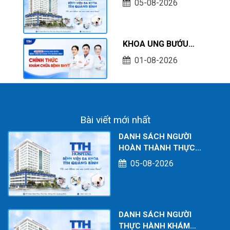
05-08-2026
CHỮA BỆNH TẠI CƠ
SỞ TÍNH TỚI THÁNG
07/2026
KHOA UNG BƯỚU
BỆNH VIỆN ĐA KHOA
01-08-2026
TTH QUẢNG BÌNH
CHÍNH THỨC KHÁM
CHỮA BỆNH BHYT
Bài viết mới nhất
DANH SÁCH NGƯỜI
HOÀN THÀNH THỰC
HÀNH KHÁM CHỮA BỆNH
05-08-2026
TẠI CƠ SỞ TÍNH TỚI
THÁNG 07/2026
DANH SÁCH NGƯỜI
THỰC HÀNH KHÁM