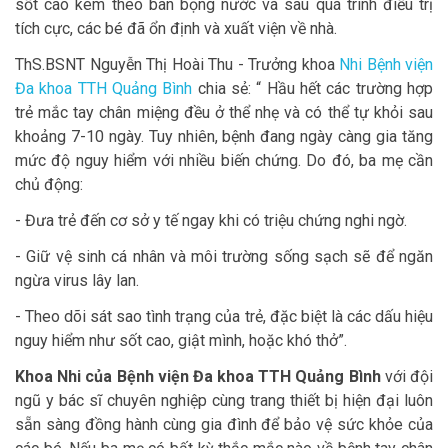
sốt cao kèm theo ban bọng nước và sau quá trình điều trị
tích cực, các bé đã ổn định và xuất viện về nhà.
ThS.BSNT Nguyễn Thị Hoài Thu - Trưởng khoa
Nhi Bệnh viện
Đa khoa TTH Quảng Bình
chia sẻ: “ Hầu hết các trường hợp
trẻ mắc tay chân miệng đều ở thể nhẹ và có thể tự khỏi sau
khoảng 7-10 ngày. Tuy nhiên, bệnh đang ngày càng gia tăng
mức độ nguy hiểm với nhiều biến chứng. Do đó, ba mẹ cần
chủ động:
- Đưa trẻ đến cơ sở y tế ngay khi có triệu chứng nghi ngờ.
- Giữ vệ sinh cá nhân và môi trường sống sạch sẽ để ngăn
ngừa virus lây lan.
- Theo dõi sát sao tình trạng của trẻ, đặc biệt là các dấu hiệu
nguy hiểm như sốt cao, giật mình, hoặc khó thở”.
Khoa Nhi của Bệnh viện Đa khoa TTH Quảng Bình
với đội
ngũ y bác sĩ chuyên nghiệp cùng trang thiết bị hiện đại luôn
sẵn sàng đồng hành cùng gia đình để bảo vệ sức khỏe của