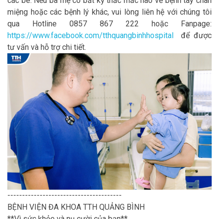
các bé. Nếu ba mẹ có bất kỳ thắc mắc nào về bệnh tay chân
miệng hoặc các bệnh lý khác, vui lòng liên hệ với chúng tôi
qua Hotline 0857 867 222 hoặc Fanpage:
https://www.facebook.com/tthquangbinhhospital
để được
tư vấn và hỗ trợ chi tiết.
---------------------------------------
BỆNH VIỆN ĐA KHOA TTH QUẢNG BÌNH
**Vì sức khỏe và nụ cười của bạn**