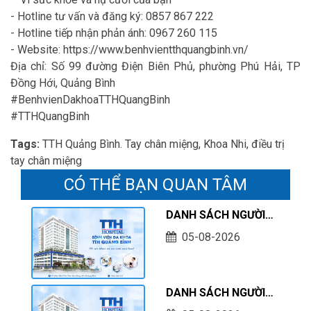
- Hotline tư vấn và đăng ký: 0857 867 222
- Hotline tiếp nhận phản ánh: 0967 260 115
- Website: https://www.benhvientthquangbinh.vn/
Địa chỉ: Số 99 đường Điện Biên Phủ, phường Phú Hải, TP
Đồng Hới, Quảng Bình
#BenhvienDakhoaTTHQuangBinh
#TTHQuangBinh
Tags:
TTH Quảng Bình. Tay chân miệng, Khoa Nhi, điều trị
tay chân miệng
CÓ THỂ BẠN QUAN TÂM
DANH SÁCH NGƯỜI
HOÀN THÀNH THỰC
05-08-2026
HÀNH KHÁM CHỮA
BỆNH TẠI CƠ SỞ TÍNH
TỚI THÁNG 07/2026
DANH SÁCH NGƯỜI
THỰC HÀNH KHÁM