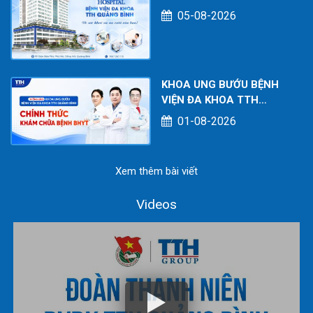
CHỮA BỆNH TẠI CƠ SỞ
05-08-2026
TÍNH TỚI THÁNG
07/2026
KHOA UNG BƯỚU BỆNH
VIỆN ĐA KHOA TTH
QUẢNG BÌNH CHÍNH
01-08-2026
THỨC KHÁM CHỮA BỆNH
BHYT
Xem thêm bài viết
Videos