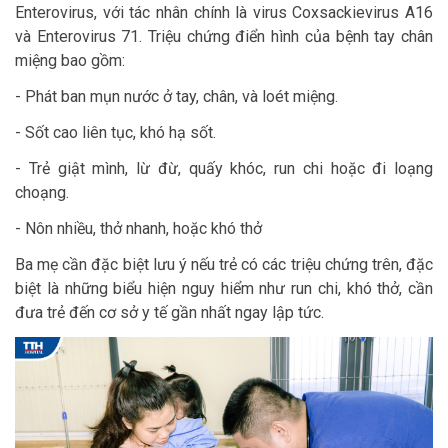
Enterovirus, với tác nhân chính là virus Coxsackievirus A16
và Enterovirus 71. Triệu chứng điển hình của bệnh tay chân
miệng bao gồm:
- Phát ban mụn nước ở tay, chân, và loét miệng.
- Sốt cao liên tục, khó hạ sốt.
- Trẻ giật mình, lừ đừ, quấy khóc, run chi hoặc đi loạng
choạng.
- Nôn nhiều, thở nhanh, hoặc khó thở
Ba mẹ cần đặc biệt lưu ý nếu trẻ có các triệu chứng trên, đặc
biệt là những biểu hiện nguy hiểm như run chi, khó thở, cần
đưa trẻ đến cơ sở y tế gần nhất ngay lập tức.