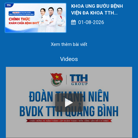
KHOA UNG BƯỚU BỆNH
VIỆN ĐA KHOA TTH
QUẢNG BÌNH CHÍNH
01-08-2026
THỨC KHÁM CHỮA BỆNH
BHYT
Xem thêm bài viết
Videos