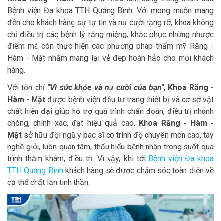
Bệnh viện Đa khoa TTH Quảng Bình. Với mong muốn mang
đến cho khách hàng sự tự tin và nụ cười rạng rỡ, khoa không
chỉ điều trị các bệnh lý răng miệng, khắc phục những nhược
điểm mà còn thực hiện các phương pháp thẩm mỹ Răng -
Hàm - Mặt nhằm mang lại vẻ đẹp hoàn hảo cho mọi khách
hàng.
Với tôn chỉ
"Vì sức khỏe và nụ cười của bạn"
,
Khoa Răng -
Hàm - Mặt
được bệnh viện đầu tư trang thiết bị và cơ sở vật
chất hiện đại giúp hỗ trợ quá trình chẩn đoán, điều trị nhanh
chóng, chính xác, đạt hiệu quả cao.
Khoa Răng - Hàm -
Mặt
sở hữu đội ngũ y bác sĩ có trình độ chuyên môn cao, tay
nghề giỏi, luôn quan tâm, thấu hiểu bệnh nhân trong suốt quá
trình thăm khám, điều trị. Vì vậy, khi tới
Bệnh viện Đa khoa
TTH Quảng Bình
khách hàng sẽ được chăm sóc toàn diện về
cả thể chất lẫn tinh thần.