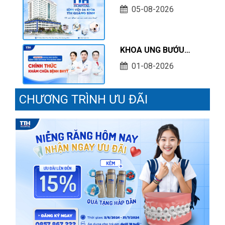
THỰC HÀNH KHÁM
05-08-2026
CHỮA BỆNH TẠI CƠ
SỞ TÍNH TỚI THÁNG
07/2026
KHOA UNG BƯỚU
BỆNH VIỆN ĐA KHOA
01-08-2026
TTH QUẢNG BÌNH
CHÍNH THỨC KHÁM
CHƯƠNG TRÌNH ƯU ĐÃI
CHỮA BỆNH BHYT