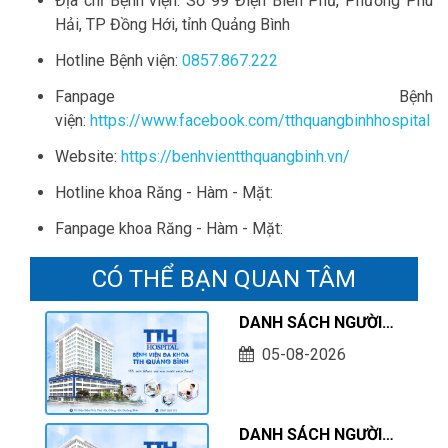
Địa chỉ Bệnh viện: Số 99 Điện Biên Phủ, Phường Phú
Hải, TP Đồng Hới, tỉnh Quảng Bình
Hotline Bệnh viện:
0857.867.222
Fanpage Bệnh
viện:
https://www.facebook.com/tthquangbinhhospital
Website:
https://benhvientthquangbinh.vn/
Hotline khoa Răng - Hàm - Mặt:
Fanpage khoa Răng - Hàm - Mặt:
CÓ THỂ BẠN QUAN TÂM
DANH SÁCH NGƯỜI
HOÀN THÀNH THỰC
05-08-2026
HÀNH KHÁM CHỮA
BỆNH TẠI CƠ SỞ TÍNH
TỚI THÁNG 07/2026
DANH SÁCH NGƯỜI