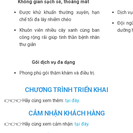
Không gian sạch sẽ, thoáng mát
Được khử khuẩn thường xuyên, hạn
Dịch vụ
chế tối đa lây nhiễm chéo
Đội ng
Khuôn viên nhiều cây xanh cùng ban
dưỡng h
công rộng rãi giúp tinh thần bệnh nhân
thư giãn
Gói dịch vụ đa dạng
Phong phú gói thăm khám và điều trị.
CHƯƠNG TRÌNH TRIỂN KHAI
👉👉👉Hãy cùng xem thêm:
tại đây
.
CẢM NHẬN KHÁCH HÀNG
👉👉👉Hãy cùng xem cảm nhận:
tại đây
.