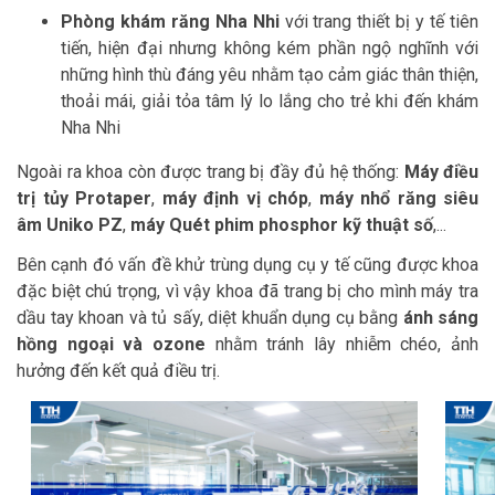
Phòng khám răng Nha Nhi
với trang thiết bị y tế tiên
tiến, hiện đại nhưng không kém phần ngộ nghĩnh với
những hình thù đáng yêu nhằm tạo cảm giác thân thiện,
thoải mái, giải tỏa tâm lý lo lắng cho trẻ khi đến khám
Nha Nhi
Ngoài ra khoa còn được trang bị đầy đủ hệ thống:
Máy điều
trị tủy Protaper
,
máy định vị chóp
,
máy nhổ răng siêu
âm Uniko PZ
,
máy Quét phim phosphor kỹ thuật số
,...
Bên cạnh đó vấn đề khử trùng dụng cụ y tế cũng được khoa
đặc biệt chú trọng, vì vậy khoa đã trang bị cho mình máy tra
dầu tay khoan và tủ sấy, diệt khuẩn dụng cụ bằng
ánh sáng
hồng ngoại và ozone
nhằm tránh lây nhiễm chéo, ảnh
hưởng đến kết quả điều trị.