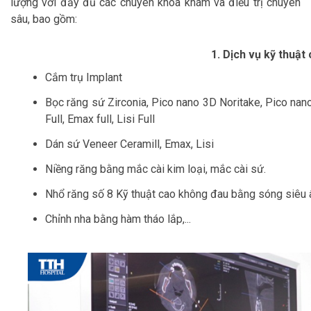
lượng với đầy đủ các chuyên khoa khám và điều trị chuyên
sâu, bao gồm:
1. Dịch vụ kỹ thuật
Cắm trụ Implant
Bọc răng sứ Zirconia, Pico nano 3D Noritake, Pico na
Full, Emax full, Lisi Full
Dán sứ Veneer Ceramill, Emax, Lisi
Niềng răng bằng mắc cài kim loại, mắc cài sứ.
Nhổ răng số 8 Kỹ thuật cao không đau bằng sóng siêu
Chỉnh nha bằng hàm tháo lắp,...